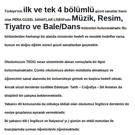
ilk ve tek 4 bölümlü
Türkiye’nin
güzel sanatlar lisesi
Müzik, Resim,
olan PERA GÜZEL SANATLAR LİSESİ’nde
Tiyatro ve Bale/Dans
bölümleri bulunmaktadır. Bu
bölümlerden herhangi bir alanda üniversite hedefi ve mesleki hedefler varsa
bunun en doğru eğitim süreci güzel sanatlardan geçmektir.
Okulumuzun TEOG sınav sisteminde alınan sonuçlarla bir ilgisi
bulunmamaktadır. Çünkü okulumuza alırken mülakatla almaktayız ve
öğrencinin sanat alanında bir üniversiteye girmek en başlıca hedefi olmalı.
Ancak sözel derslerde özellikle Edebiyat- Tarih – Coğrafya – Dil Anlatım da
disiplinli bir çalışma beklenmektedir.
Yabancı dil konusunda da oldukça iddialı olan okulumuz İngilizce derslerini de
seviye gruplarına ayırarak vermektedir.
İki yabancı dili ( İngilizce ve İtalyanca’ yı ) günün en etkili metotları ile
branşlarında uzman öğreticilerle öğretmektedir.