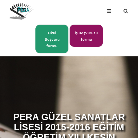
Okul
İş Başvurusu
Başvuru
formu
formu
PERA GÜZEL SANATLAR
LİSESİ 2015-2016 EĞİTİM
ÖĞRETİM YILI KESİN