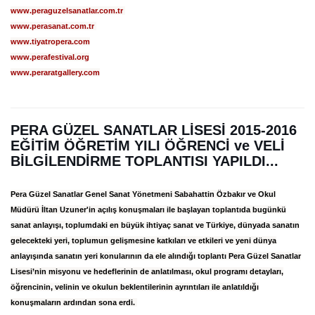
www.peraguzelsanatlar.com.tr
www.perasanat.com.tr
www.tiyatropera.com
www.perafestival.org
www.peraratgallery.com
PERA GÜZEL SANATLAR LİSESİ 2015-2016
EĞİTİM ÖĞRETİM YILI ÖĞRENCİ ve VELİ
BİLGİLENDİRME TOPLANTISI YAPILDI...
Pera Güzel Sanatlar Genel Sanat Yönetmeni Sabahattin Özbakır ve Okul
Müdürü İltan Uzuner'in açılış konuşmaları ile başlayan toplantıda bugünkü
sanat anlayışı, toplumdaki en büyük ihtiyaç sanat ve Türkiye, dünyada sanatın
gelecekteki yeri, toplumun gelişmesine katkıları ve etkileri ve yeni dünya
anlayışında sanatın yeri konularının da ele alındığı toplantı Pera Güzel Sanatlar
Lisesi’nin misyonu ve hedeflerinin de anlatılması, okul programı detayları,
öğrencinin, velinin ve okulun beklentilerinin ayrıntıları ile anlatıldığı
konuşmaların ardından sona erdi.